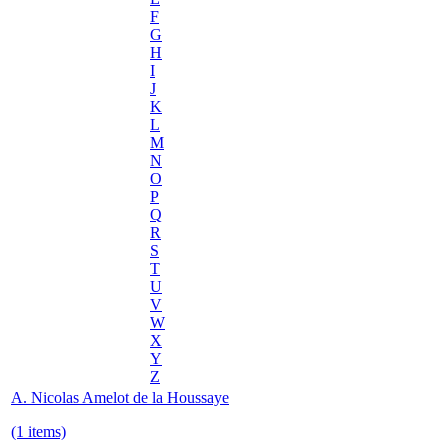
F
G
H
I
J
K
L
M
N
O
P
Q
R
S
T
U
V
W
X
Y
Z
A. Nicolas Amelot de la Houssaye
(1 items)