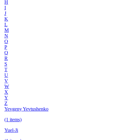
H
I
J
K
L
M
N
O
P
Q
R
S
T
U
V
W
X
Y
Z
Yevgeny Yevtushenko
(1 items)
Yuel-Ji