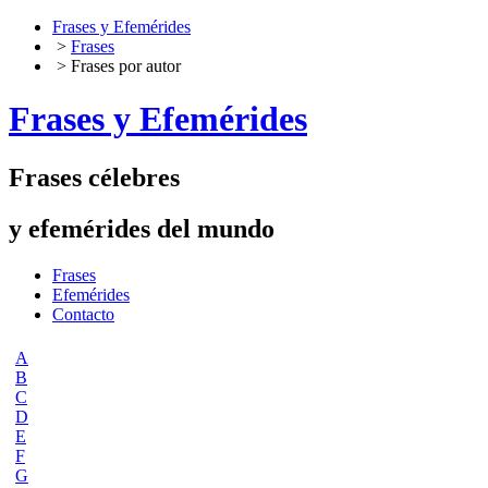
Frases y Efemérides
>
Frases
> Frases por autor
Frases y Efemérides
Frases célebres
y efemérides del mundo
Frases
Efemérides
Contacto
A
B
C
D
E
F
G