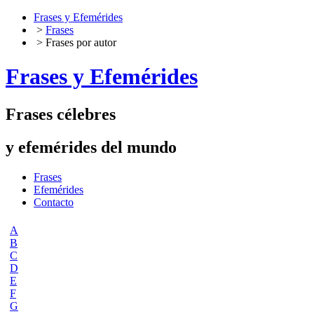
Frases y Efemérides
>
Frases
> Frases por autor
Frases y Efemérides
Frases célebres
y efemérides del mundo
Frases
Efemérides
Contacto
A
B
C
D
E
F
G