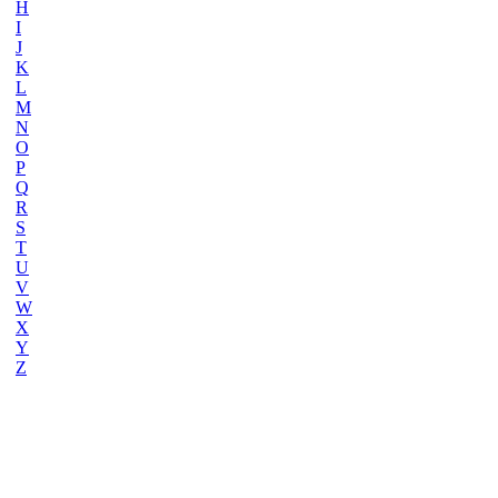
H
I
J
K
L
M
N
O
P
Q
R
S
T
U
V
W
X
Y
Z