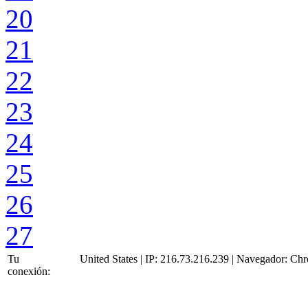
20
21
22
23
24
25
26
27
Tu
United States | IP: 216.73.216.239 | Navegador:
Chr
conexión: