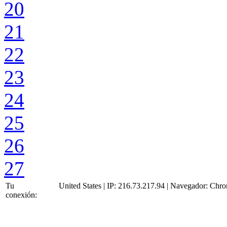
20
21
22
23
24
25
26
27
Tu
United States | IP: 216.73.217.94 | Navegador:
Chro
conexión: