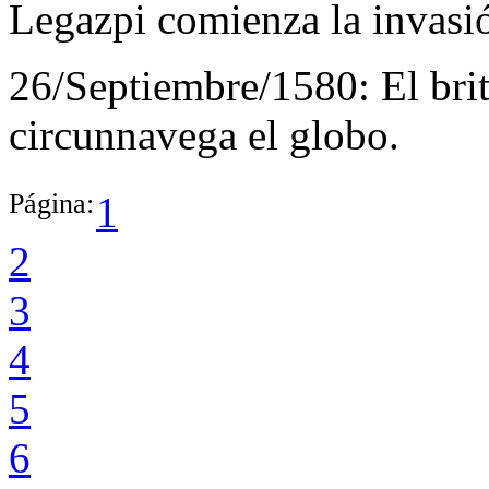
Legazpi comienza la invasió
26/Septiembre/1580:
El bri
circunnavega el globo.
Página:
1
2
3
4
5
6