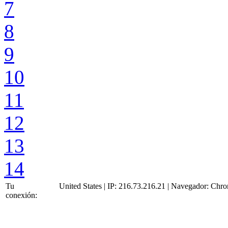
7
8
9
10
11
12
13
14
Tu
United States | IP: 216.73.216.21 | Navegador:
Chro
conexión: