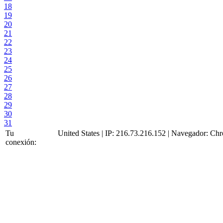
18
19
20
21
22
23
24
25
26
27
28
29
30
31
Tu
United States | IP: 216.73.216.152 | Navegador:
Chr
conexión: